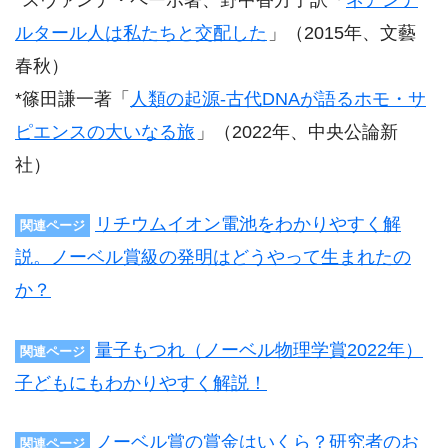
ルタール人は私たちと交配した
」（2015年、文藝
春秋）
*篠田謙一著「
人類の起源-古代DNAが語るホモ・サ
ピエンスの大いなる旅
」（2022年、中央公論新
社）
リチウムイオン電池をわかりやすく解
関連ページ
説。ノーベル賞級の発明はどうやって生まれたの
か？
量子もつれ（ノーベル物理学賞2022年）
関連ページ
子どもにもわかりやすく解説！
ノーベル賞の賞金はいくら？研究者のお
関連ページ