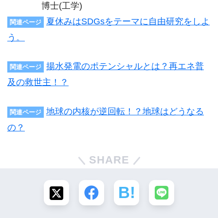
博士(工学)
夏休みはSDGsをテーマに自由研究をしよ
関連ページ
う。
揚水発電のポテンシャルとは？再エネ普
関連ページ
及の救世主！？
地球の内核が逆回転！？地球はどうなる
関連ページ
の？
SHARE