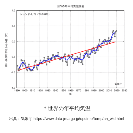
＊世界の年平均気温
出典：気象庁 https://www.data.jma.go.jp/cpdinfo/temp/an_wld.html