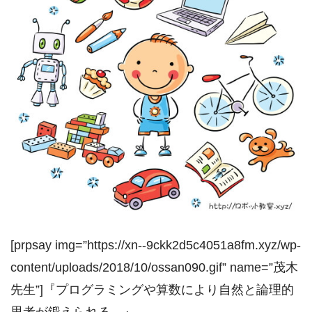
[prpsay img=”https://xn--9ckk2d5c4051a8fm.xyz/wp-
content/uploads/2018/10/ossan090.gif” name=”茂木
先生”]『プログラミングや算数により自然と論理的