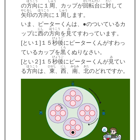
ほうこう
しゅう
かいてんだい
たい
の
方向
に１
周
、カップが
回転台
に
対
して
やじるし
ほうこう
しゅう
矢印
の
方向
に１
周
します。
いま、ピーターくんは、●のついているカ
にし
ほうこう
み
ップに
西
の
方向
を
見
てすわっています。
びょうご
[とい１]１５
秒後
にピーターくんがすわっ
くろ
ているカップを
黒
くぬりなさい。
びょうご
み
[とい２]１５
秒後
にピーターくんが
見
てい
ほうこう
ひがし
にし
みなみ
きた
る
方向
は、
東
、
西
、
南
、
北
のどれですか。