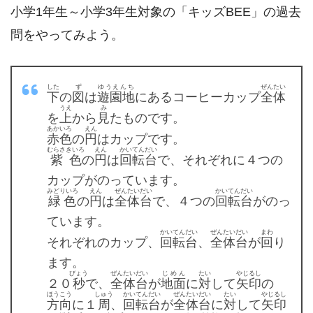
小学1年生～小学3年生対象の「キッズBEE」の過去
問をやってみよう。
した
ず
ゆうえんち
ぜんたい
下
の
図
は
遊園地
にあるコーヒーカップ
全体
うえ
み
を
上
から
見
たものです。
あかいろ
えん
赤色
の
円
はカップです。
むらさきいろ
えん
かいてんだい
紫色
の
円
は
回転台
で、それぞれに４つの
カップがのっています。
みどりいろ
えん
ぜんたい
だい
かいてんだい
緑色
の
円
は
全体
台
で、４つの
回転台
がのっ
ています。
かいてんだい
ぜんたい
だい
まわ
それぞれのカップ、
回転台
、
全体
台
が
回
り
ます。
びょう
ぜんたい
だい
じめん
たい
やじるし
２０
秒
で、
全体
台
が
地面
に
対
して
矢印
の
ほうこう
しゅう
かいてんだい
ぜんたい
だい
たい
やじるし
方向
に１
周
、
回転台
が
全体
台
に
対
して
矢印