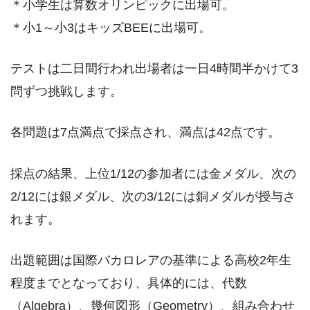
＊小学生は算数オリンピックに出場可。
＊小1～小3はキッズBEEに出場可。
テストは二日間行われ出場者は一日4時間半かけて3
問ずつ挑戦します。
各問題は7点満点で採点され、満点は42点です。
採点の結果、上位1/12の参加者には金メダル、次の
2/12には銀メダル、次の3/12には銅メダルが授与さ
れます。
出題範囲は国際バカロレアの基準による高校2年生
程度までとなっており、具体的には、代数
（Algebra）、幾何図形（Geometry）、組み合わせ