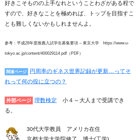
好きこそものの上手なれということわざがある程で
すので、好きなことを極めれば、トップを目指すこ
とも難しくないかもしれませんよ。
参考：平成28年度推薦入試学生募集要項 – 東京大学 https://www.u-
tokyo.ac.jp/content/400029114.pdf（PDF）
円周率のギネス世界記録が更新…ってそ
関連ページ
れって何の役に立つの？
理数検定
小４～大人まで受講でき
外部ページ
る。
30代大学教員 アメリカ在住
京都大学大学院修了 博士(工学)