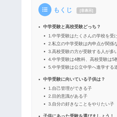
もくじ
[
非表示
]
中学受験と高校受験どっち？
1.中学受験はたくさんの学校を受
2.私立の中学受験は内申点が関係
3.高校受験の方が受験する人が多
4.中学受験は4教科、高校受験は5
5.中学受験は公立中学へ進学する
中学受験に向いている子供は？
1.自己管理ができる子
2.目的意識がある子
3.自分の好きなことをやりたい子
子供にあった受験を選びましょう！