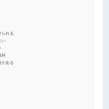
けられる
ない
い
教科
道がある