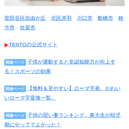
世田谷区自由が丘
北区赤羽
川口市
船橋市
枚
方市
佐賀市
TENTOの公式サイト
子供が運動すると非認知能力が向上す
関連ページ
る！スポーツの効果
【無料＆見やすい】ローマ字表。かわい
関連ページ
いローマ字変換一覧。
子供の習い事ランキング。東大生が幼児
関連ページ
期にやっててよかった！