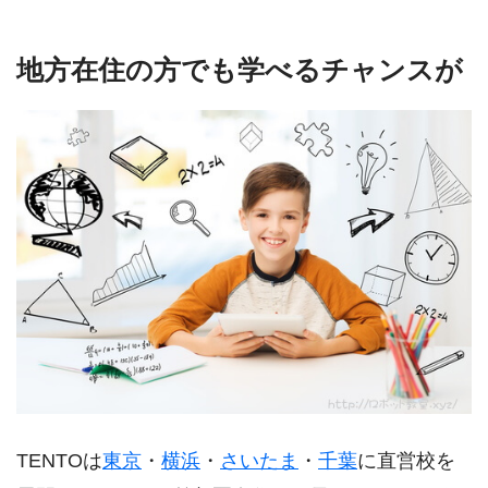
地方在住の方でも学べるチャンスが
TENTOは
東京
・
横浜
・
さいたま
・
千葉
に直営校を