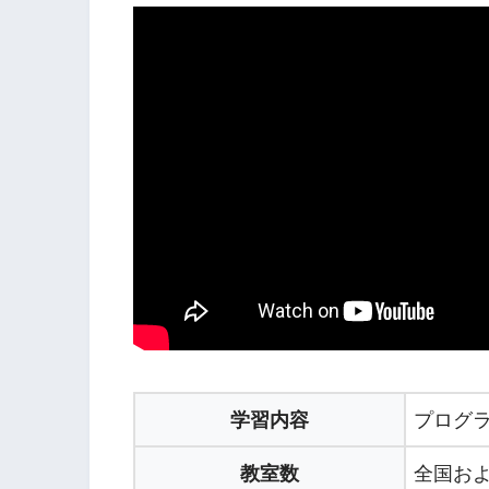
学習内容
プログ
教室数
全国およ