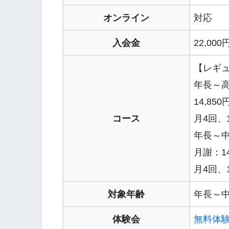
オンライン
対応
入会金
22,00
【レギ
年長～高
14,8
コース
月4回、
年長～中
月謝：1
月4回、
対象年齢
年長～中
体験会
無料体